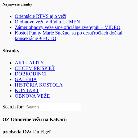
Najnovšie články
Orientácie RTVS aj o veži
O obnove veže v Rádiu LUMEN
Zámer obnovy veže sme oficiálne zverejnili + VIDEO
Kostol Panny Márie Snežnej sa po desaťročiach dočkal
konsekrácie + FOTO
Stránky
AKTUALITY
CHCEM PRISPIEŤ
DOBRODINCI
GALÉRIA
HISTÓRIA KOSTOLA
KONTAKT
OBNOVA VEŽE
Search for:
OZ Obnovme vežu na Kalvárii
predseda OZ:
Ján Figeľ